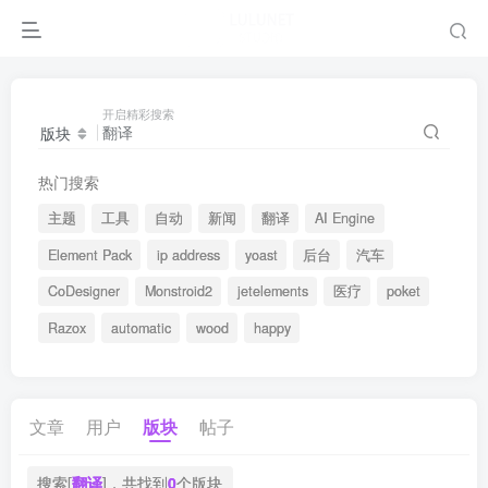
开启精彩搜索
版块
热门搜索
主题
工具
自动
新闻
翻译
AI Engine
Element Pack
ip address
yoast
后台
汽车
CoDesigner
Monstroid2
jetelements
医疗
poket
Razox
automatic
wood
happy
文章
用户
版块
帖子
搜索[
翻译
]，共找到
0
个版块