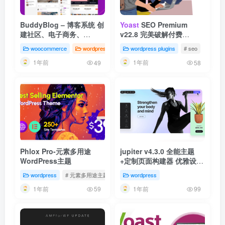
BuddyBlog – 博客系统 创
Yoast
SEO Premium
建社区、电子商务、
v22.8 完美破解付费
BuddyPress Creating
WordPress SEO搜索引擎
woocommerce
wordpress
wordpress plugins
# seo
Communit WordPress 主
优化插件免费下载
1年前
1年前
题
49
58
Phlox Pro-元素多用途
jupiter v4.3.0 全能主题
WordPress主题
+定制页面构建器 优雅设计
全领域涉及
wordpress
# 元素多用途主题
wordpress
1年前
1年前
59
99