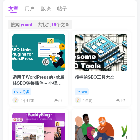
文章
用户
版块
帖子
搜索[
yoast
]，共找到
15
个文章
适用于WordPress的7款最
很棒的SEO工具大全
佳SEO链接插件 – 小狸建
站
未分类
seo
2个月前
1年前
53
92