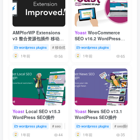
AMPforWP Extensions
Yoast
WooCommerce
v3 整合资源包插件 移动优
SEO v16.2 WordPress
化插件
SEO插件
wordpress plugins
# 移动优化插件
wordpress plugins
1年前
1年前
56
65
Yoast
Local SEO v15.3
Yoast
News SEO v13.1
WordPress SEO插件
WordPress SEO插件
wordpress plugins
# seo
# yoast
wordpress plugins
# seo插件
# y
1年前
1年前
44
35