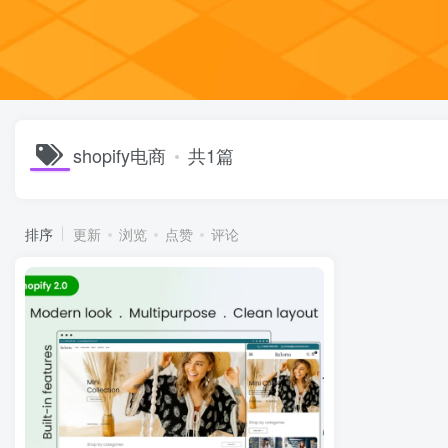
shopify电商
共1篇
排序
更新
浏览
点赞
评论