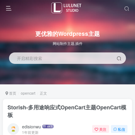
更优雅的Wordpress主题
网站制作主题,插件
开启精彩搜索
首页
opencart
正文
Storish-多用途响应式OpenCart主题OpenCart模
板
edisionwu
关注
私信
1年前更新