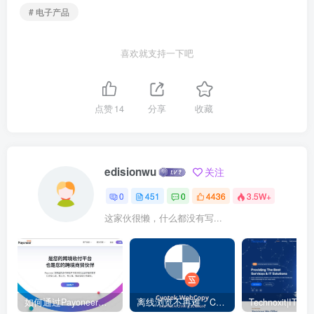
# 电子产品
喜欢就支持一下吧
点赞
14
分享
收藏
edisionwu
关注
0
451
0
4436
3.5W+
这家伙很懒，什么都没有写...
如何通过Payoneer派安盈转账？ – 电商独立站
离线浏览不再难：Cyotek WebCopy 助你轻松下载整站