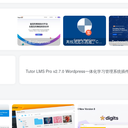
如何通过Payoneer派安盈转账？ – 电商独立站
离线浏览不再难：Cyotek WebCopy 助你轻松下载整站