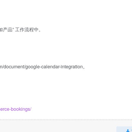
添加产品” 工作流程中。
ument/google-calendar-integration。
erce-bookings/