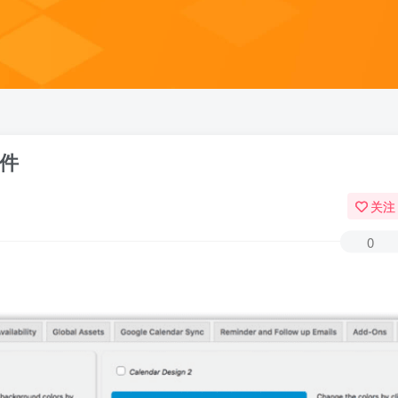
插件
关注
0