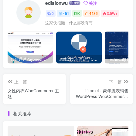
edisionwu
关注
0
451
0
4436
3.5W+
这家伙很懒，什么都没有写...
如何通过Payoneer派安盈转账？ – 电商独立站
离线浏览不再难：Cyotek WebCopy 助你轻松下载整站
上一篇
下一篇
女性内衣WooCommerce主
Timelet - 豪华腕表销售
题
WordPress WooCommerce
Elementor 主题
相关推荐