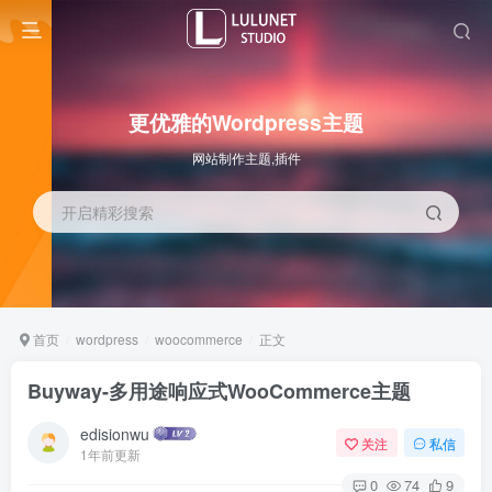
更优雅的Wordpress主题
网站制作主题,插件
开启精彩搜索
首页
wordpress
woocommerce
正文
Buyway-多用途响应式WooCommerce主题
edisionwu
关注
私信
1年前更新
0
74
9