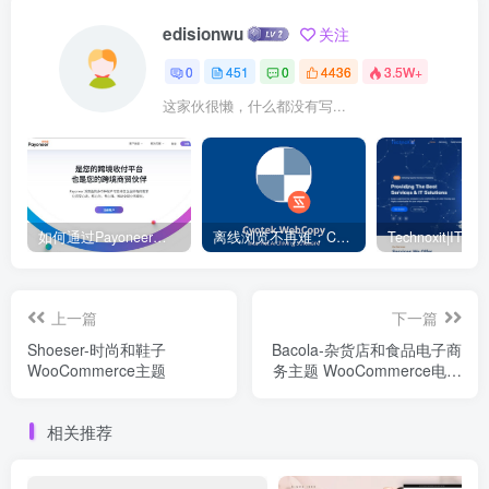
edisionwu
关注
0
451
0
4436
3.5W+
这家伙很懒，什么都没有写...
如何通过Payoneer派安盈转账？ – 电商独立站
离线浏览不再难：Cyotek WebCopy 助你轻松下载整站
上一篇
下一篇
Shoeser-时尚和鞋子
Bacola-杂货店和食品电子商
WooCommerce主题
务主题 WooCommerce电子
商务
相关推荐