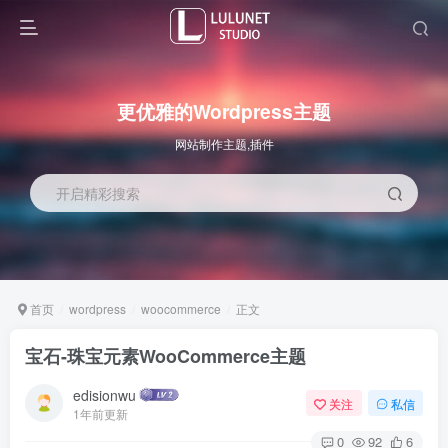
更优雅的Wordpress主题
网站制作主题,插件
开启精彩搜索
首页
wordpress
woocommerce
正文
宝石-珠宝元素WooCommerce主题
edisionwu
关注
私信
1年前更新
0
92
6