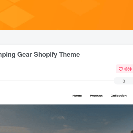
ping Gear Shopify Theme
关注
0