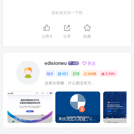
喜欢就支持一下吧
点赞
9
分享
收藏
edisionwu
关注
0
451
0
4436
3.5W+
这家伙很懒，什么都没有写...
如何通过Payoneer派安盈转账？ – 电商独立站
离线浏览不再难：Cyotek WebCopy 助你轻松下载整站