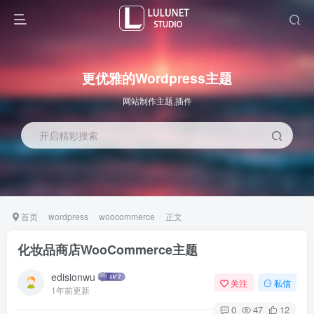
更优雅的Wordpress主题
网站制作主题,插件
开启精彩搜索
首页
wordpress
woocommerce
正文
化妆品商店WooCommerce主题
edisionwu
关注
私信
1年前更新
0
47
12