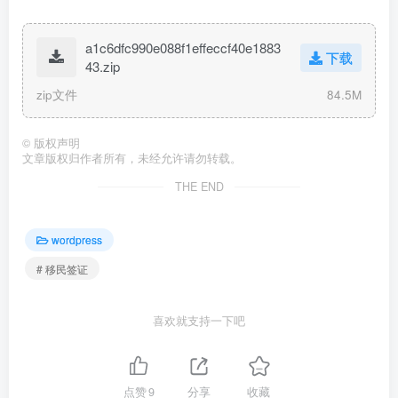
a1c6dfc990e088f1effeccf40e1883
下载
43.zip
zip文件
84.5M
©
版权声明
文章版权归作者所有，未经允许请勿转载。
THE END
wordpress
# 移民签证
喜欢就支持一下吧
点赞
9
分享
收藏