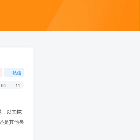
私信
64
11
题
，以其
纯
还是其他类